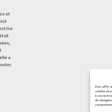
ire et
’est
ectrice
était
ibéen,
t
elle a
contes
Pour offrir 
cookies pour
à ces techn
de navigatio
consentement