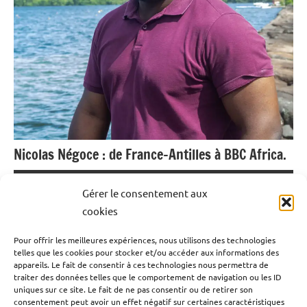
Nicolas Négoce : de France-Antilles à BBC Africa.
19 juillet 2024
Emrick Leandre
Gérer le consentement aux
cookies
Rencontre avec le journaliste et Grand Reporter
Pour offrir les meilleures expériences, nous utilisons des technologies
guadeloupéen Nicolas Négoce, correspondant en Afrique
telles que les cookies pour stocker et/ou accéder aux informations des
de l’Ouest francophone pour BBC World News. De
appareils. Le fait de consentir à ces technologies nous permettra de
traiter des données telles que le comportement de navigation ou les ID
passage en Guadeloupe, il est revenu sur son parcours de
uniques sur ce site. Le fait de ne pas consentir ou de retirer son
journaliste et sa vie en Afrique notamment à Abdijan en
consentement peut avoir un effet négatif sur certaines caractéristiques