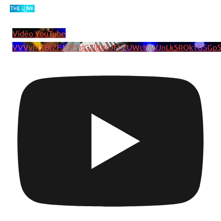
Vidéo YouTube
VVVyMXBtZFJOY1dGZlBWUFhZUWctbWJnLk5RQk1GSGp5