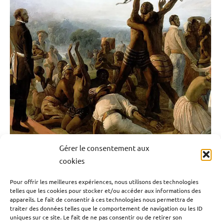
Blog
Culture
Esclavage
France
Histoire
Martinique
Outremer
Société
22 MAI 1848-22 MAI 2024 : ll y a 176 ans,
Gérer le consentement aux
l’esclavage était aboli à la Martinique
cookies
Pour offrir les meilleures expériences, nous utilisons des technologies
22 mai 2024
Emrick Leandre
telles que les cookies pour stocker et/ou accéder aux informations des
appareils. Le fait de consentir à ces technologies nous permettra de
traiter des données telles que le comportement de navigation ou les ID
Le 22 Mai 1848, l’esclavage était aboli en Martinique île à
uniques sur ce site. Le fait de ne pas consentir ou de retirer son