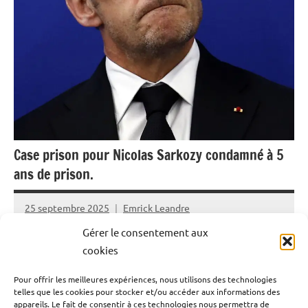
Case prison pour Nicolas Sarkozy condamné à 5
ans de prison.
25 septembre 2025
Emrick Leandre
Gérer le consentement aux
Après plus de 12 ans d’enquête et un procès retentissant
cookies
début 2025, le couperet est tombé pour Nicolas Sarkozy,
Pour offrir les meilleures expériences, nous utilisons des technologies
poursuivi dans l’affaire des soupçons de financement
telles que les cookies pour stocker et/ou accéder aux informations des
libyen de la campagne présidentielle de Nicolas Sarkozy
appareils. Le fait de consentir à ces technologies nous permettra de