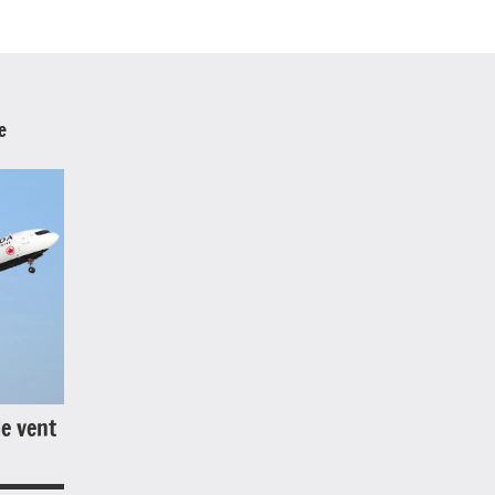
e
le vent