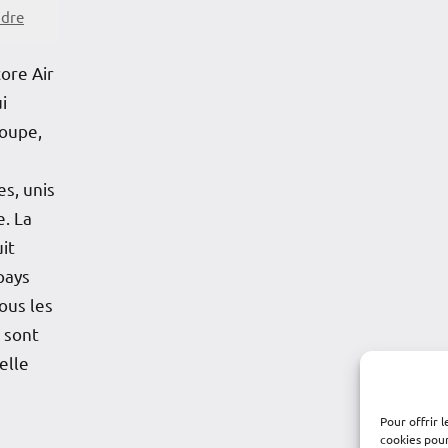
ndre
ore Air
i
loupe,
es, unis
e. La
it
pays
Tous les
 sont
elle
Pour offrir 
cookies pour