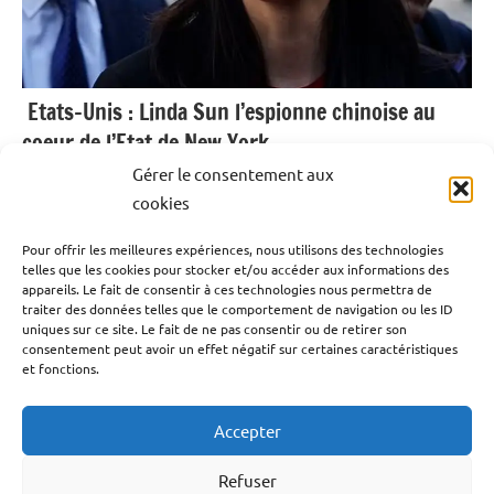
Etats-Unis : Linda Sun l’espionne chinoise au
coeur de l’Etat de New York.
Gérer le consentement aux
4 septembre 2024
Emrick Leandre
cookies
Pour offrir les meilleures expériences, nous utilisons des technologies
Une affaire d’espionnage dans l’État de New York agite
telles que les cookies pour stocker et/ou accéder aux informations des
les États-Unis. Une ancienne collaboratrice des deux plus
appareils. Le fait de consentir à ces technologies nous permettra de
traiter des données telles que le comportement de navigation ou les ID
récents gouverneurs de l’État est accusée d’avoir
uniques sur ce site. Le fait de ne pas consentir ou de retirer son
favorisé les intérêts de son pays d’origine, la Chine, et au
consentement peut avoir un effet négatif sur certaines caractéristiques
et fonctions.
passage, les siens.
Accepter
Lire la suite
Refuser