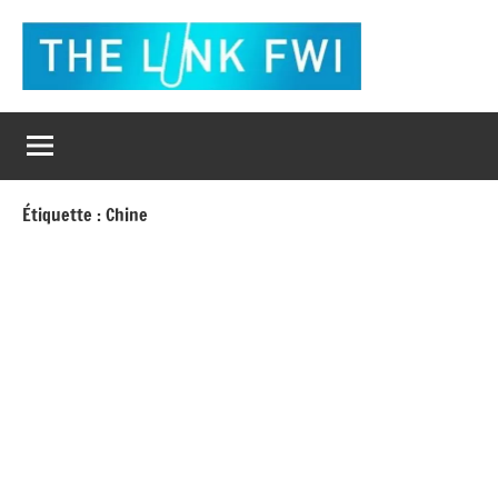
Aller
au
contenu
The
L'actualité
en
Link
un
clic
Fwi
Étiquette :
Chine