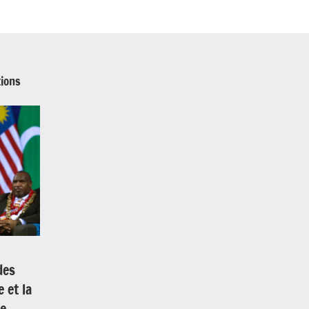
ions
des
 et la
e.