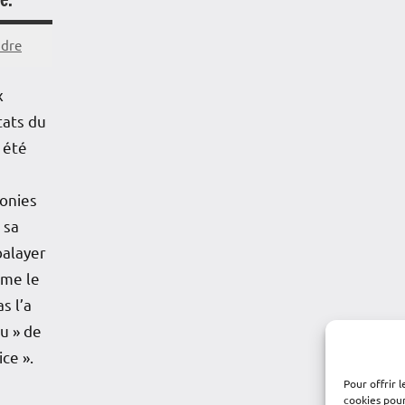
ndre
x
tats du
 été
lonies
 sa
balayer
mme le
s l’a
u » de
ice ».
Pour offrir 
cookies pour