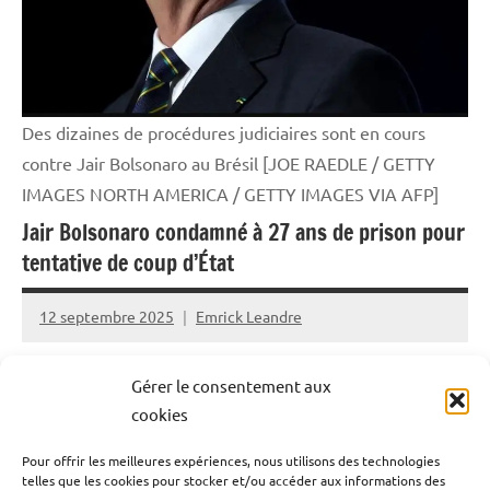
Des dizaines de procédures judiciaires sont en cours
contre Jair Bolsonaro au Brésil [JOE RAEDLE / GETTY
IMAGES NORTH AMERICA / GETTY IMAGES VIA AFP]
Jair Bolsonaro condamné à 27 ans de prison pour
tentative de coup d’État
12 septembre 2025
Emrick Leandre
La justice brésilienne a tranché : Jair Bolsonaro, ex-
Gérer le consentement aux
président d’extrême droite, écope de 27 ans de prison
cookies
pour tentative de coup d’État. Une décision qualifiée
Pour offrir les meilleures expériences, nous utilisons des technologies
d’historique par une large partie de la population, mais
telles que les cookies pour stocker et/ou accéder aux informations des