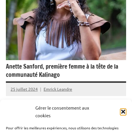
Anette Sanford, première femme à la tête de la
communauté Kalinago
25 juillet 2024
Emrick Leandre
La Dominique vient d’entrer une nouvelle fois dans
Gérer le consentement aux
l’histoire. Après avoir élu Sylvanie Burton première
cookies
femme présidente de l’île, de surcroît une femme
Pour offrir les meilleures expériences, nous utilisons des technologies
Kalinago. l’île anglophone continue de bouleverser