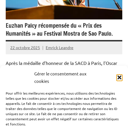
Euzhan Palcy récompensée du « Prix des
Humanités » au Festival Mostra de Sao Paulo.
22 octobre 2025
Emrick Leandre
Après la médaille d’honneur de la SACD à Paris, l’Oscar
d’honneur à Hollywood et la médaille de l’Assemblée
Gérer le consentement aux
nationale, Euzhan Palcy continue d’écrire sa légende. Le
cookies
15 octobre dernier, la réalisatrice martiniquaise a été
Pour offrir les meilleures expériences, nous utilisons des technologies
distinguée du « Prix des Humanités » lors de la 49e
telles que les cookies pour stocker et/ou accéder aux informations des
Mostra de São Paulo, au Brésil. Une nouvelle
appareils. Le fait de consentir à ces technologies nous permettra de
traiter des données telles que le comportement de navigation ou les ID
reconnaissance internationale pour cette pionnière du
uniques sur ce site. Le fait de ne pas consentir ou de retirer son
cinéma, dont les œuvres engagées ont marqué l’histoire
consentement peut avoir un effet négatif sur certaines caractéristiques
et fonctions.
du 7ᵉ art.