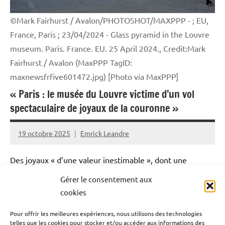
©Mark Fairhurst / Avalon/PHOTOSHOT/MAXPPP - ; EU,
France, Paris ; 23/04/2024 - Glass pyramid in the Louvre
museum. Paris. France. EU. 25 April 2024., Credit:Mark
Fairhurst / Avalon (MaxPPP TagID:
maxnewsfrfive601472.jpg) [Photo via MaxPPP]
« Paris : le musée du Louvre victime d’un vol
spectaculaire de joyaux de la couronne »
19 octobre 2025
Emrick Leandre
Des joyaux « d’une valeur inestimable », dont une
couronne impériale ornée de plus d’un millier de
Gérer le consentement aux
diamants qui a été retrouvée endommagée, ont été
cookies
dérobés, ce dimanche matin (19 octobre), au musée du
Pour offrir les meilleures expériences, nous utilisons des technologies
Louvre, en plein cœur de Paris, lors d’un cambriolage
telles que les cookies pour stocker et/ou accéder aux informations des