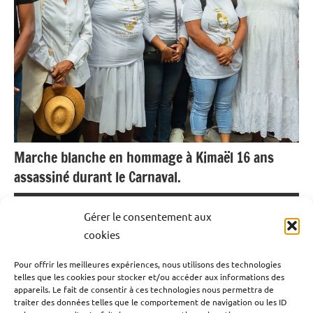
Marche blanche en hommage à Kimaël 16 ans
assassiné durant le Carnaval.
26 janvier 2025
Emrick Leandre
Gérer le consentement aux
cookies
Kimaël Ouikede a perdu tragiquement la vie suite à
Pour offrir les meilleures expériences, nous utilisons des technologies
agression au couteau en marge du défilé du carnaval du
telles que les cookies pour stocker et/ou accéder aux informations des
dimanche 12 janvier 2025. Un événement qui a choqué la
appareils. Le fait de consentir à ces technologies nous permettra de
traiter des données telles que le comportement de navigation ou les ID
Guadeloupe et au delà. Ce samedi 25 janvier, des