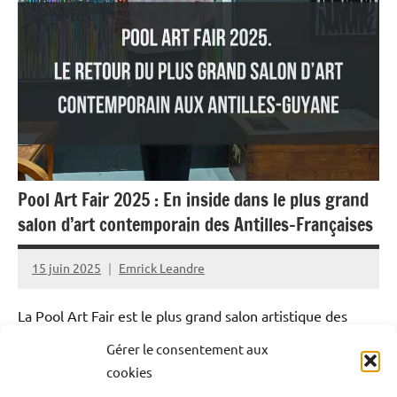
Pool Art Fair 2025 : En inside dans le plus grand
salon d’art contemporain des Antilles-Françaises
15 juin 2025
Emrick Leandre
La Pool Art Fair est le plus grand salon artistique des
Antilles-Françaises a fait son grand retour pour une 16e
Gérer le consentement aux
édition. Comme chaque année depuis 2014, c’est au
cookies
terminal de croisière que l’événement a eu lieu les 13,14