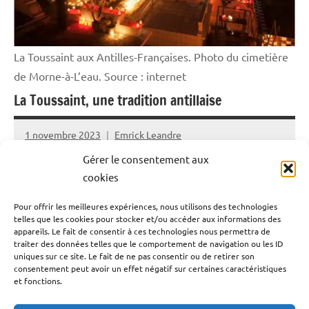
La Toussaint aux Antilles-Françaises. Photo du cimetière
de Morne-à-L’eau. Source : internet
La Toussaint, une tradition antillaise
1 novembre 2023
Emrick Leandre
Gérer le consentement aux
La Guadeloupe et la Martinique, terre de religion mais
cookies
aussi terre de syncrétisme, la Toussaint est l’occasion
Pour offrir les meilleures expériences, nous utilisons des technologies
d’honorer les défunts et de se souvenir des bons
telles que les cookies pour stocker et/ou accéder aux informations des
moments passés avec eux. Mais, rien à voir avec les rites
appareils. Le fait de consentir à ces technologies nous permettra de
traiter des données telles que le comportement de navigation ou les ID
pratiqués dans l’Hexagone, qui veulent que la Toussaint
uniques sur ce site. Le fait de ne pas consentir ou de retirer son
soit un moment de tristesse. Aux Antilles, la mort est
consentement peut avoir un effet négatif sur certaines caractéristiques
et fonctions.
prise sous son aspect le plus positif.