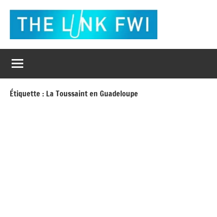
Aller
au
contenu
The
L'actualité
en
Link
un
clic
Fwi
Étiquette :
La Toussaint en Guadeloupe