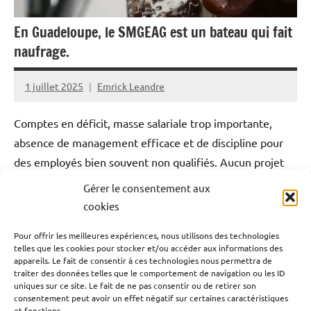
En Guadeloupe, le SMGEAG est un bateau qui fait
naufrage.
1 juillet 2025
Emrick Leandre
Comptes en déficit, masse salariale trop importante,
absence de management efficace et de discipline pour
des employés bien souvent non qualifiés. Aucun projet
stratégique permettant la sortie des tours d’eau. Forte
Gérer le consentement aux
dépendance aux investissements de l’Etat, de la Région
cookies
et du Département. Des usines qui méritent des
Pour offrir les meilleures expériences, nous utilisons des technologies
réparations mais elles sont trop lentes, cela prendrait
telles que les cookies pour stocker et/ou accéder aux informations des
plusieurs décennies pour améliorer l’ensemble du réseau
appareils. Le fait de consentir à ces technologies nous permettra de
traiter des données telles que le comportement de navigation ou les ID
d’eau. La situation du SMGEAG est désastreuse. La
uniques sur ce site. Le fait de ne pas consentir ou de retirer son
Chambre Régionale des Comptes torpille le syndicat
consentement peut avoir un effet négatif sur certaines caractéristiques
et fonctions.