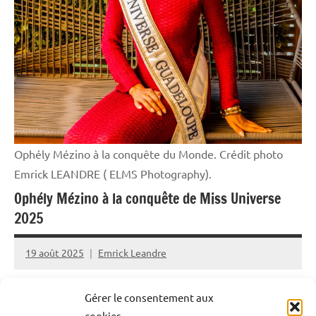
Ophély Mézino à la conquête du Monde. Crédit photo
Emrick LEANDRE ( ELMS Photography).
Ophély Mézino à la conquête de Miss Universe
2025
19 août 2025
Emrick Leandre
Ophély Mézino, figure emblématique des concours de
Gérer le consentement aux
beauté, s’apprête à relever un nouveau défi : représenter
cookies