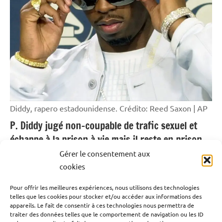
Diddy, rapero estadounidense. Crédito: Reed Saxon | AP
P. Diddy jugé non-coupable de trafic sexuel et
échappe à la prison à vie mais il reste en prison.
Gérer le consentement aux
2 juillet 2025
Emrick Leandre
cookies
Pour offrir les meilleures expériences, nous utilisons des technologies
Le magnat du hip-hop américain de 55 ans, au centre
telles que les cookies pour stocker et/ou accéder aux informations des
d’un procès hors norme qui a débuté en mai dernier à
appareils. Le fait de consentir à ces technologies nous permettra de
traiter des données telles que le comportement de navigation ou les ID
New York, P-Diddy encourait la prison à perpétuité. Il est