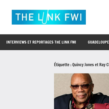
Aller
au
contenu
The
L'actualité
en
Link
un
clic
INTERVIEWS ET REPORTAGES THE LINK FWI
GUADELOUPE
Fwi
Étiquette :
Quincy Jones et Ray C