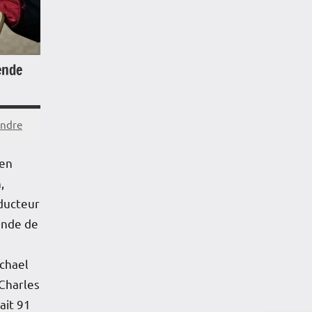
ende
andre
 en
,
ducteur
ende de
chael
 Charles
ait 91