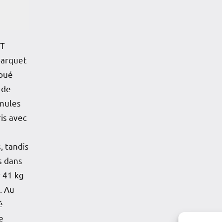
ST
parquet
joué
 de
 mules
is avec
, tandis
s dans
r 41 kg
. Au
é
e