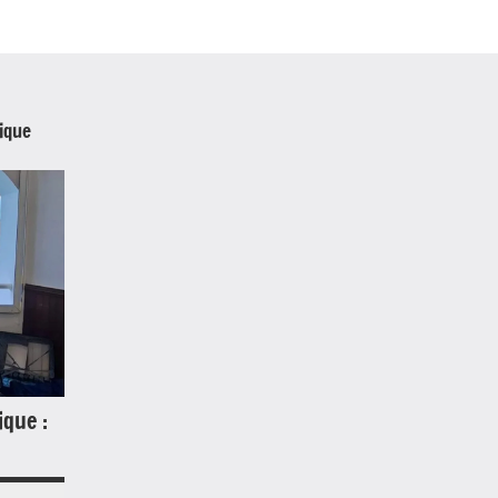
ique
ique :