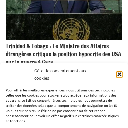
Trinidad & Tobago : Le Ministre des Affaires
étrangères critique la position hypocrite des USA
sur la guerre à Gaza.
Gérer le consentement aux
1 octobre 2024
Emrick Leandre
cookies
Pour offrir les meilleures expériences, nous utilisons des technologies
Lors de la 79th Assemblée des Nations Unies à New-
telles que les cookies pour stocker et/ou accéder aux informations des
York, le Ministre des Affaires étrangères de Trinidad &
appareils. Le fait de consentir à ces technologies nous permettra de
traiter des données telles que le comportement de navigation ou les ID
Tobago a apporté le soutien de son pays à la Palestine et
uniques sur ce site. Le fait de ne pas consentir ou de retirer son
a critiqué la position hypocrite des Etats-Unis concernant
consentement peut avoir un effet négatif sur certaines caractéristiques
et fonctions.
la guerre à Gaza.