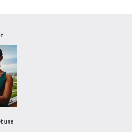
se
et une