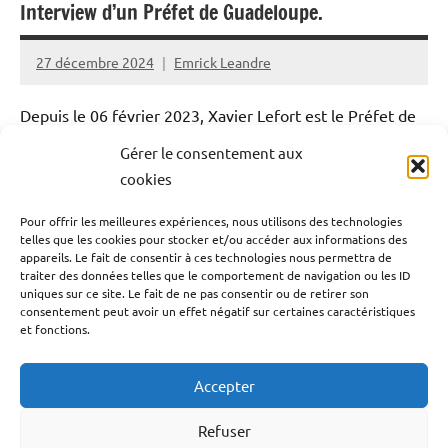
Interview d’un Préfet de Guadeloupe.
27 décembre 2024
Emrick Leandre
Depuis le 06 février 2023, Xavier Lefort est le Préfet de
la Guadeloupe. A l’image de ces prédécesseurs, il
Gérer le consentement aux
endosse une double casquette, à savoir celle de Préfet
cookies
de la Région et du département Guadeloupe. Conscient
Pour offrir les meilleures expériences, nous utilisons des technologies
des difficultés spécifiques du territoire, l’homme est
telles que les cookies pour stocker et/ou accéder aux informations des
volontaire à les surmonter avec les élus locaux. Nous
appareils. Le fait de consentir à ces technologies nous permettra de
traiter des données telles que le comportement de navigation ou les ID
sommes allés à sa rencontre dans ses bureaux de la
uniques sur ce site. Le fait de ne pas consentir ou de retirer son
Préfecture de Basse-Terre pour évoquer sa fonction et
consentement peut avoir un effet négatif sur certaines caractéristiques
et fonctions.
ses objectifs.
Accepter
Lire la suite
Refuser