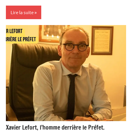
Lire la suite
Antilles-
Guyane
Blog
France
Guadeloupe
Outremer
Politique
Société
Xavier Lefort, l’homme derrière le Préfet.