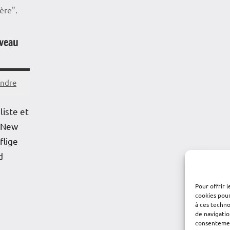
ère".
veau
andre
iste et
 New
flige
d
Pour offrir 
cookies pour
à ces techn
de navigatio
consentement