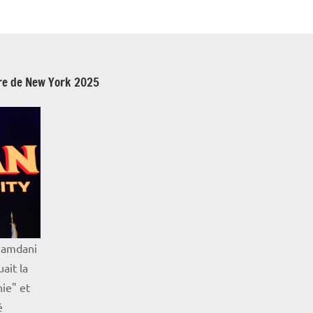
e de New York 2025
 Mamdani
ait la
nie" et
é