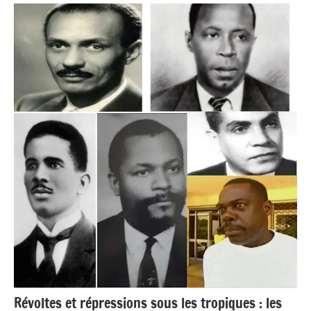
Antilles-
Guyane
Blog
Culture
France
Guadeloupe
Interviews
Justice
Outremer
Société
Révoltes et répressions sous les tropiques : les