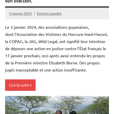
son inaction.
Martinique
Outremer
5 janvier 2024
Emrick Leandre
Politique
Le 3 janvier 2024, des associations guyanaises,
Société
dont l’Association des Victimes du Mercure-Haut-Maroni,
la COPAG, la JAG, Wild Legal, ont signifié leur intention
de déposer une action en justice contre l’État français le
17 janvier prochain, ceci après avoir entendu les propos
de la Première ministre Elisabeth Borne. Des propos
jugés inacceptable et une action insuffisante.
Lire la suite
Antilles-
Guyane