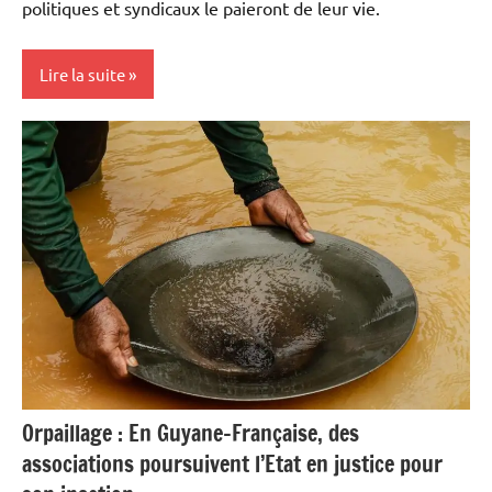
politiques et syndicaux le paieront de leur vie.
Lire la suite
Antilles-
Guyane
Blog
Culture
France
Guadeloupe
Guyane
Histoire
Orpaillage : En Guyane-Française, des
Justice
associations poursuivent l’Etat en justice pour