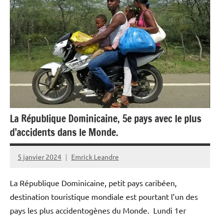
Blog
Brésil
France
Guyane
Justice
Monde
Outremer
La République Dominicaine, 5e pays avec le plus
d’accidents dans le Monde.
Politique
Santé
5 janvier 2024
Emrick Leandre
Société
La République Dominicaine, petit pays caribéen,
destination touristique mondiale est pourtant l’un des
pays les plus accidentogènes du Monde. Lundi 1er