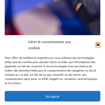
Société
Gérer le consentement aux
cookies
Pour offrir les meilleures expériences, nous utilisons des technologies
Le Rassemblement National, nid d’espions russes.
telles que les cookies pour stocker et/ou accéder aux informations des
appareils. Le fait de consentir à ces technologies nous permettra de
traiter des données telles que le comportement de navigation ou les ID
3 janvier 2024
Emrick Leandre
uniques sur ce site. Le fait de ne pas consentir ou de retirer son
consentement peut avoir un effet négatif sur certaines caractéristiques
et fonctions.
Par le passé, le parti […]
Accepter
Lire la suite