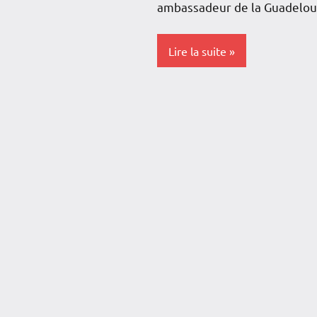
ambassadeur de la Guadelou
Lire la suite
Antilles-
Guyane
Blog
France
Guadeloupe
Interviews
Monde
Outremer
Sport