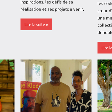
inspirations, les défis de sa
les cod
réalisation et ses projets à venir.
cœur d’
une mu
Lire la suite
collect
déboulé
Antilles-
Guyane
Lire l
Blog
Antille
Cinéma
Guyan
Culture
Blog
France
Caraïb
Guadeloupe
Cultur
Interviews
Guade