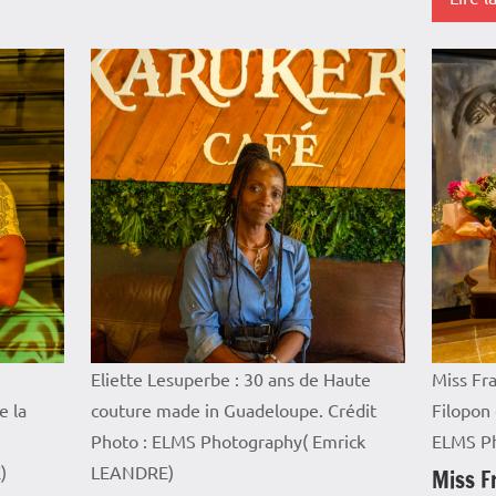
Société
Antille
Guyan
Blog
Ciném
Cultur
Guade
Interv
Outre
Eliette Lesuperbe : 30 ans de Haute
Miss Fr
Repor
e la
couture made in Guadeloupe. Crédit
Filopon
Photo : ELMS Photography( Emrick
ELMS Ph
Sociét
)
LEANDRE)
Miss F