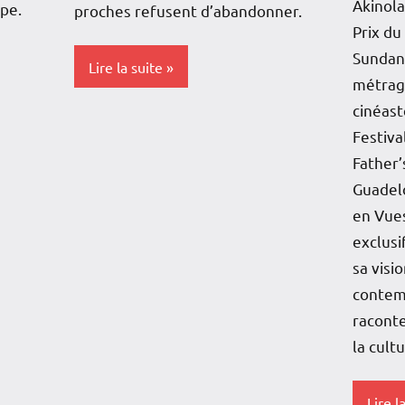
Akinola
pe.
proches refusent d’abandonner.
Prix du
Sundan
Lire la suite
métrage
cinéast
Antilles-
Festiv
Guyane
Father’
Blog
Guadel
en Vues
France
exclusi
Guadeloupe
sa visi
contem
Interviews
raconte
Justice
la cult
Outremer
Lire l
Politique