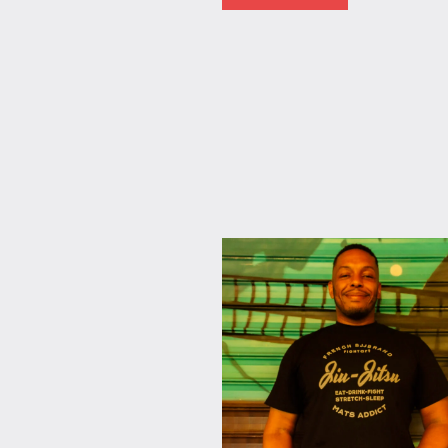
Antilles-
Guyane
Blog
France
Guadeloupe
Interviews
Outremer
Santé
Société