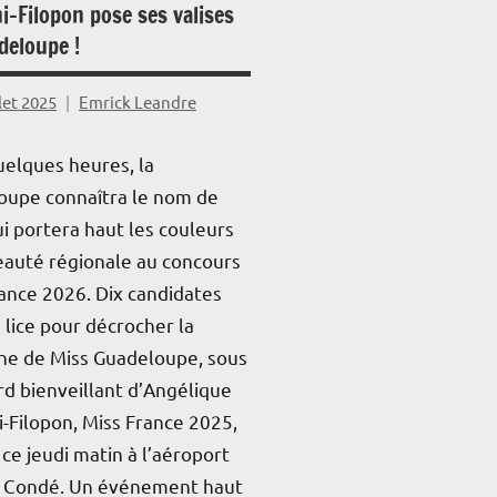
i-Filopon pose ses valises
deloupe !
llet 2025
Emrick Leandre
elques heures, la
oupe connaîtra le nom de
ui portera haut les couleurs
eauté régionale au concours
ance 2026. Dix candidates
 lice pour décrocher la
ne de Miss Guadeloupe, sous
rd bienveillant d’Angélique
-Filopon, Miss France 2025,
 ce jeudi matin à l’aéroport
 Condé. Un événement haut