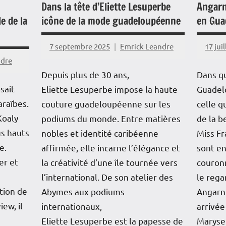
Dans la tête d’Eliette Lesuperbe
Angarn
e de la
icône de la mode guadeloupéenne
en Gua
7 septembre 2025
Emrick Leandre
17 jui
ndre
Depuis plus de 30 ans,
Dans qu
sait
Eliette Lesuperbe impose la haute
Guadel
raïbes.
couture guadeloupéenne sur les
celle q
Koaly
podiums du monde. Entre matières
de la b
us hauts
nobles et identité caribéenne
Miss Fr
e.
affirmée, elle incarne l’élégance et
sont en
er et
la créativité d’une île tournée vers
couron
l’international. De son atelier des
le rega
tion de
Abymes aux podiums
Angarni
ew, il
internationaux,
arrivée
Eliette Lesuperbe est la papesse de
Maryse