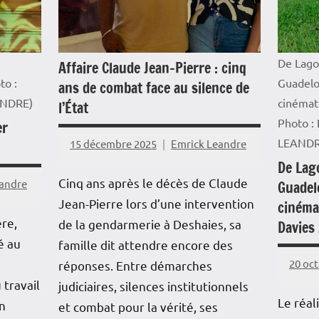
Outremer
Interv
Outre
De Lagos
Affaire Claude Jean-Pierre : cinq
Sociét
to :
Guadelo
ans de combat face au silence de
ANDRE)
cinémat
l’État
Photo :
er
LEANDR
15 décembre 2025
Emrick Leandre
De Lago
Cinq ans après le décès de Claude
eandre
Guadel
Jean-Pierre lors d’une intervention
cinéma
ère,
de la gendarmerie à Deshaies, sa
Davies
é au
famille dit attendre encore des
20 oc
g
réponses. Entre démarches
 travail
judiciaires, silences institutionnels
Le réal
un
et combat pour la vérité, ses