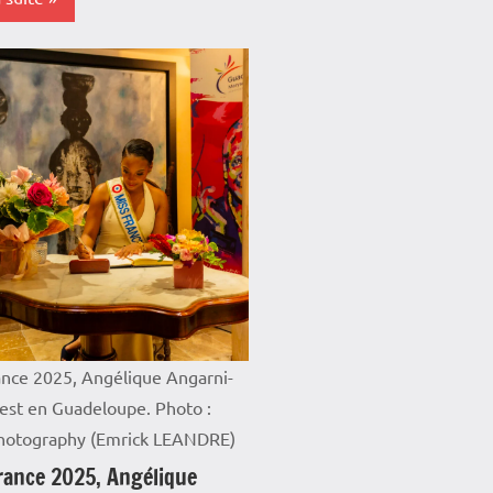
s-
e
a
e
loupe
iews
mer
ance 2025, Angélique Angarni-
tage
 est en Guadeloupe. Photo :
otography (Emrick LEANDRE)
é
rance 2025, Angélique