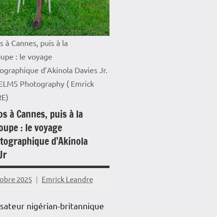
iews
mer
 à Cannes, puis à la
é
upe : le voyage
ographique d’Akinola Davies Jr.
 ELMS Photography ( Emrick
E)
s à Cannes, puis à la
oupe : le voyage
tographique d’Akinola
 Jr
tobre 2025
Emrick Leandre
isateur nigérian-britannique