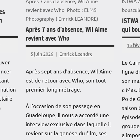
Après 7 ans d'absence, Wil Aime
ISTWA A
revient avec Who. Photo : ELMS
bouscul
les
Photography ( Emrick LEANDRE)
n
ISTWA 
Après 7 ans d’absence, Wil Aime
qui bo
revient avec Who
e
15 fév
5 juin 2026
Emrick Leandre
uver
Le Carn
Après sept ans d’absence, Wil Aime
ancer
ligne d
est de retour avec Who, son tout
tant
son max
premier long métrage.
ination
a Mas. 
Claire
Po de 
À l’occasion de son passage en
s
saison 
Guadeloupe, il nous a accordé une
épisode
interview exclusive dans laquelle il
groupe 
revient sur la genèse du film, ses
a impos