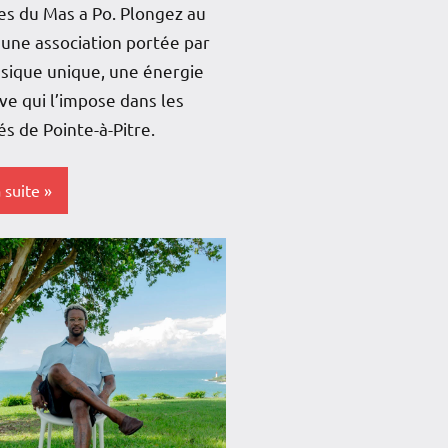
es du Mas a Po. Plongez au
une association portée par
sique unique, une énergie
ive qui l’impose dans les
s de Pointe-à-Pitre.
a suite
s-
e
e
e
loupe