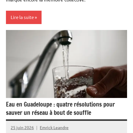
Lire la suite
Antilles-
Guyane
Blog
Caraïbe
Ecologie
Environnement
Guadeloupe
Eau en Guadeloupe : quatre résolutions pour
Histoire
sauver un réseau à bout de souffle
Outremer
25 juin 2026
Emrick Leandre
Société