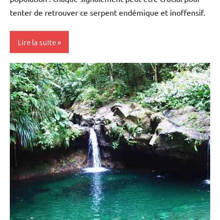
tenter de retrouver ce serpent endémique et inoffensif.
Lire la suite
Antilles-
Guyane
Blog
Caraïbe
Ecologie
Environnement
France
Guadeloupe
Outremer