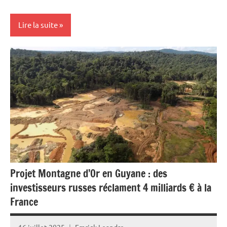
Lire la suite
Antilles-
Guyane
Blog
Ecologie
Environnement
Guadeloupe
Outremer
Projet Montagne d’Or en Guyane : des
Société
investisseurs russes réclament 4 milliards € à la
France
16 juillet 2025
Emrick Leandre