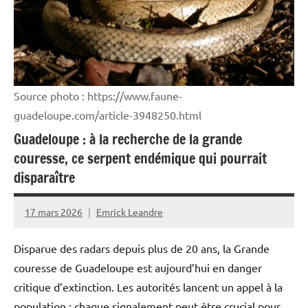
France
Guadeloupe
Guyane
Martinique
Source photo : https://www.faune-
Océan
guadeloupe.com/article-3948250.html
Indien
Guadeloupe : à la recherche de la grande
couresse, ce serpent endémique qui pourrait
Outremer
disparaître
Politique
Santé
17 mars 2026
Emrick Leandre
Société
Disparue des radars depuis plus de 20 ans, la Grande
couresse de Guadeloupe est aujourd’hui en danger
critique d’extinction. Les autorités lancent un appel à la
population : chaque signalement peut être crucial pour