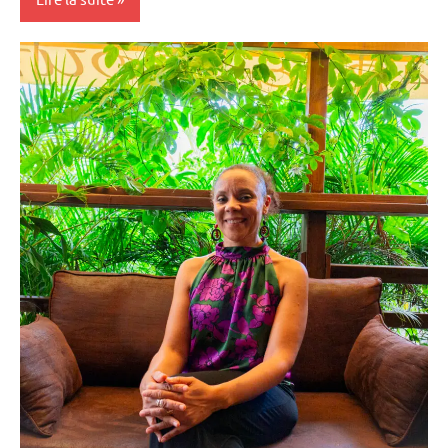
Antilles-
Guyane
Blog
Ecologie
Environnement
France
Guadeloupe
Outremer
Société