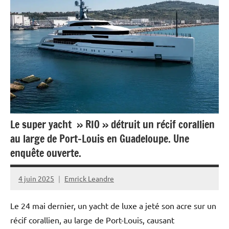
Ecologie
Environnement
France
Guyane
Monde
Politique
Le super yacht » RIO » détruit un récif corallien
Société
au large de Port-Louis en Guadeloupe. Une
enquête ouverte.
4 juin 2025
Emrick Leandre
Le 24 mai dernier, un yacht de luxe a jeté son acre sur un
récif corallien, au large de Port-Louis, causant