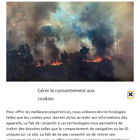
Antilles-
Guyane
Blog
Ecologie
Environnement
France
Guadeloupe
Justice
En Bolivie, l’urgence nationale déclarée face aux
Gérer le consentement aux
incendies qui ravagent le pays
Martinique
cookies
Outremer
Pour offrir les meilleures expériences, nous utilisons des technologies
11 septembre 2024
Emrick Leandre
telles que les cookies pour stocker et/ou accéder aux informations des
Politique
appareils. Le fait de consentir à ces technologies nous permettra de
traiter des données telles que le comportement de navigation ou les ID
Entre le phénomène El Nino […]
Reportage
uniques sur ce site. Le fait de ne pas consentir ou de retirer son
consentement peut avoir un effet négatif sur certaines caractéristiques