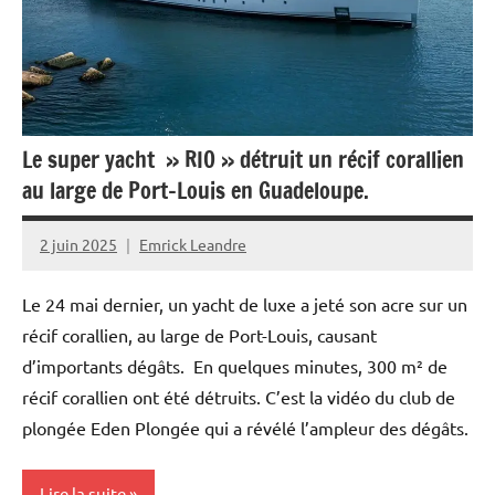
France
Guadeloupe
Justice
Le super yacht » RIO » détruit un récif corallien
Outremer
au large de Port-Louis en Guadeloupe.
Société
2 juin 2025
Emrick Leandre
Tourisme
Le 24 mai dernier, un yacht de luxe a jeté son acre sur un
récif corallien, au large de Port-Louis, causant
d’importants dégâts. En quelques minutes, 300 m² de
récif corallien ont été détruits. C’est la vidéo du club de
plongée Eden Plongée qui a révélé l’ampleur des dégâts.
Lire la suite