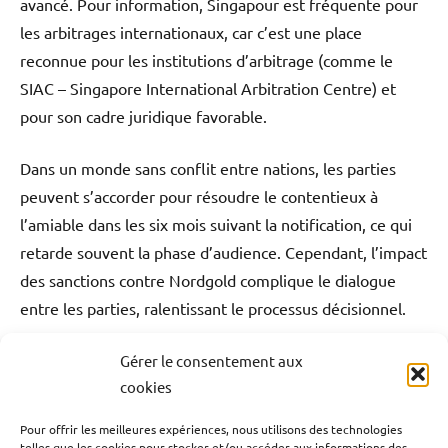
avancé. Pour information, Singapour est fréquente pour
les arbitrages internationaux, car c’est une place
reconnue pour les institutions d’arbitrage (comme le
SIAC – Singapore International Arbitration Centre) et
pour son cadre juridique favorable.
Dans un monde sans conflit entre nations, les parties
peuvent s’accorder pour résoudre le contentieux à
l’amiable dans les six mois suivant la notification, ce qui
retarde souvent la phase d’audience. Cependant, l’impact
des sanctions contre Nordgold complique le dialogue
entre les parties, ralentissant le processus décisionnel.
Gérer le consentement aux
Antilles-Guyane
Blog
Ecologie
Environnement
Étiqueté
cookies
avec
France
Guyane
Monde
Politique
Société
Alexey
Pour offrir les meilleures expériences, nous utilisons des technologies
telles que les cookies pour stocker et/ou accéder aux informations des