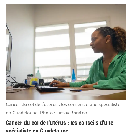
Antilles-
Guyane
Blog
France
Guadeloupe
Histoire
Martinique
Outremer
Politique
Cancer du col de l'utérus : les conseils d'une spécialiste
Société
en Guadeloupe. Photo : Linsay Boraton
Cancer du col de l’utérus : les conseils d’une
spécialiste en Guadeloupe