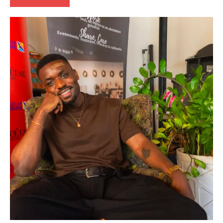
Antilles-
Guyane
Blog
Ecologie
Environnement
France
Guadeloupe
Outremer
Politique
Société