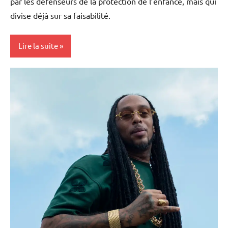
par les défenseurs de la protection de l’enfance, mais qui
divise déjà sur sa faisabilité.
Lire la suite
Antilles-
Guyane
Blog
France
Guadeloupe
La
Réunion
Martinique
Outremer