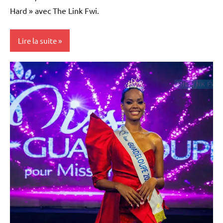
Hard » avec The Link Fwi.
Lire la suite
Antilles-
Guyane
Blog
Culture
Guadeloupe
Martinique
Musique
Outremer
Reportage