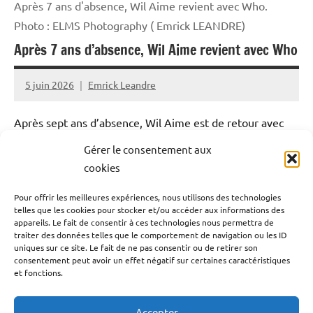
Après 7 ans d'absence, Wil Aime revient avec Who.
Photo : ELMS Photography ( Emrick LEANDRE)
Après 7 ans d’absence, Wil Aime revient avec Who
5 juin 2026
Emrick Leandre
Après sept ans d’absence, Wil Aime est de retour avec
Who, son tout premier long métrage.
Gérer le consentement aux
cookies
À l’occasion de son passage en Guadeloupe, il nous a
accordé une interview exclusive dans laquelle il revient
Pour offrir les meilleures expériences, nous utilisons des technologies
telles que les cookies pour stocker et/ou accéder aux informations des
sur la genèse du film, ses inspirations, les défis de sa
appareils. Le fait de consentir à ces technologies nous permettra de
traiter des données telles que le comportement de navigation ou les ID
réalisation et ses projets à venir.
uniques sur ce site. Le fait de ne pas consentir ou de retirer son
consentement peut avoir un effet négatif sur certaines caractéristiques
et fonctions.
Lire la suite
Accepter