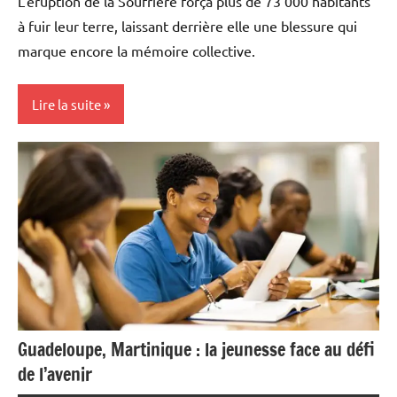
L’éruption de la Soufrière força plus de 73 000 habitants
à fuir leur terre, laissant derrière elle une blessure qui
marque encore la mémoire collective.
Lire la suite
Antilles-
Guyane
Blog
Caraïbe
Ecologie
Environnement
Guadeloupe, Martinique : la jeunesse face au défi
Guadeloupe
de l’avenir
Histoire