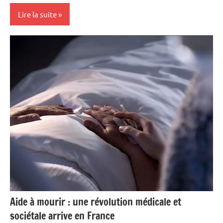
Lire la suite
Antilles-
Guyane
Blog
Culture
France
Guadeloupe
Outremer
Reportage
Société
Aide à mourir : une révolution médicale et
sociétale arrive en France