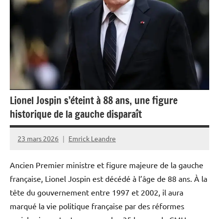
Guadeloupe
Guyane
Histoire
Justice
La
Réunion
Lionel Jospin s’éteint à 88 ans, une figure
historique de la gauche disparaît
Martinique
Monde
23 mars 2026
Emrick Leandre
Outremer
Ancien Premier ministre et figure majeure de la gauche
Politique
française, Lionel Jospin est décédé à l’âge de 88 ans. À la
Société
tête du gouvernement entre 1997 et 2002, il aura
marqué la vie politique française par des réformes