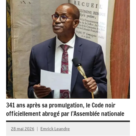
France
Guadeloupe
Guyane
La
Réunion
Martinique
Outremer
Politique
Société
341 ans après sa promulgation, le Code noir
officiellement abrogé par l’Assemblée nationale
28 mai 2026
Emrick Leandre