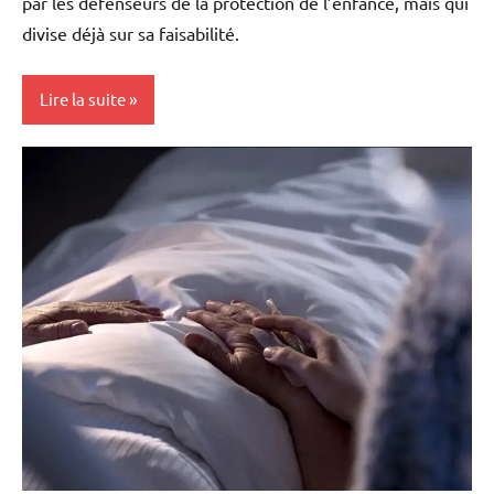
par les défenseurs de la protection de l’enfance, mais qui
divise déjà sur sa faisabilité.
Lire la suite
Antilles-
Guyane
Blog
France
Guadeloupe
La
Réunion
Martinique
Outremer