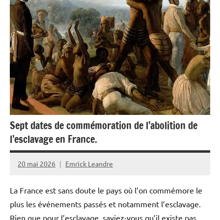
France
Guadeloupe
Guyane
Histoire
La
Réunion
Martinique
Sept dates de commémoration de l’abolition de
l’esclavage en France.
Océan
Indien
20 mai 2026
Emrick Leandre
Outremer
La France est sans doute le pays où l’on commémore le
Société
plus les événements passés et notamment l’esclavage.
Rien que pour l’esclavage, saviez-vous qu’il existe pas