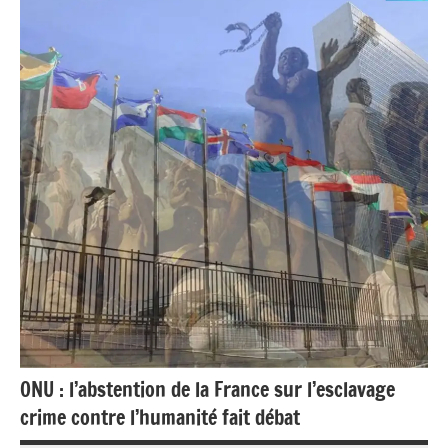
Guyane
Blog
France
Guadeloupe
Guyane
La
Réunion
Océan
Indien
Outremer
Politique
ONU : l’abstention de la France sur l’esclavage
Société
crime contre l’humanité fait débat