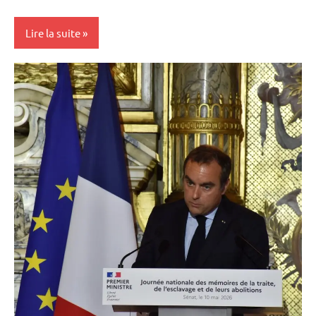
Lire la suite
Antilles-
Guyane
Blog
France
Guadeloupe
Guyane
La
Réunion
Outremer
Politique