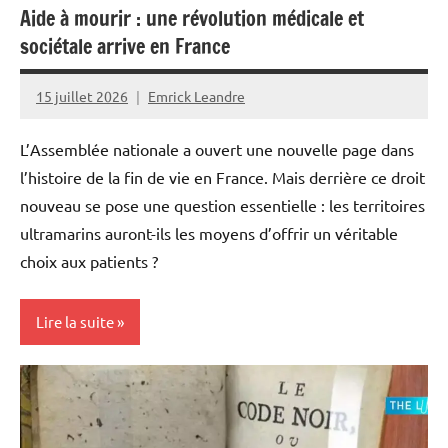
Aide à mourir : une révolution médicale et
Politique
sociétale arrive en France
Société
15 juillet 2026
Emrick Leandre
L’Assemblée nationale a ouvert une nouvelle page dans
l’histoire de la fin de vie en France. Mais derrière ce droit
nouveau se pose une question essentielle : les territoires
ultramarins auront-ils les moyens d’offrir un véritable
choix aux patients ?
Lire la suite
Antilles-
Guyane
Blog