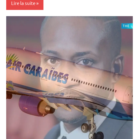
Lire la suite
Antilles-
Guyane
Blog
Caraïbe
France
Guadeloupe
Guyane
Histoire
La
Réunion
Martinique