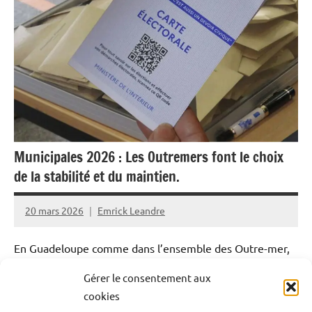
Histoire
La
Réunion
Martinique
Océan
Indien
Municipales 2026 : Les Outremers font le choix
Outremer
de la stabilité et du maintien.
Politique
Société
20 mars 2026
Emrick Leandre
En Guadeloupe comme dans l’ensemble des Outre-mer,
le premier tour des municipales 2026 confirme une
Gérer le consentement aux
tendance de fond : celle de la stabilité. Entre réélections
cookies
dès le premier tour et participation en hausse, les