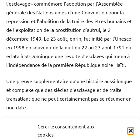
l’esclavage» commémore l’adoption par l’Assemblée
générale des Nations unies d’une Convention pour la
répression et l’abolition de la traite des êtres humains et
de l’exploitation de la prostitution d’autrui, le 2
décembre 1949. Le 23 août, enfin, fut initié par l’Unesco
en 1998 en souvenir de la nuit du 22 au 23 août 1791 où
éclata à St-Domingue une révolte d’esclaves qui mena à
l’indépendance de la première République noire Haïti.
Une preuve supplémentaire qu’une histoire aussi longue
et complexe que des siècles d’esclavage et de traite
transatlantique ne peut certainement pas se résumer en
une date.
Antilles-Guyane
Blog
France
Guadeloupe
Gérer le consentement aux
Étiqueté
cookies
avec
Guyane
Histoire
La Réunion
Martinique