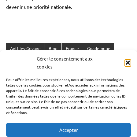
devenir une priorité nationale.
Antilles-Guyane
Blog
France
Guadeloupe
Étiqueté
Gérer le consentement aux
avec
Guyane
La Réunion
Outremer
Politique
cookies
agression
Société
sexuelle
,
Pour offrir les meilleures expériences, nous utilisons des technologies
agression
telles que les cookies pour stocker et/ou accéder aux informations des
Navigation
Publication précédente
sexuelle
appareils. Le fait de consentir à ces technologies nous permettra de
Classement des pays qui ont le plus pratiqué
de
traiter des données telles que le comportement de navigation ou les ID
France
,
uniques sur ce site. Le fait de ne pas consentir ou de retirer son
l’esclavage aux Amériques.
droits
l’article
consentement peut avoir un effet négatif sur certaines caractéristiques
des
et fonctions.
femmes
,
Article suivant
France
,
Avec le WAL FEST, le Raizet devient une galerie à
Accepter
Guadeloupe
,
ciel ouvert