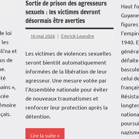
Sortie de prison des agresseurs
Haut fo
sexuels : les victimes devront
Guyane,
désormais être averties
figures
e loi
l’empir
16 mai 2026
Emrick Leandre
 les
1940. E
li’na et
général
Les victimes de violences sexuelles
us de
défaite
seront bientôt automatiquement
me.
bascule
informées de la libération de leur
été
celui d
agresseur. Une mesure votée par
ains »,
françai
l’Assemblée nationale pour éviter
ncée
Résista
de nouveaux traumatismes et
mémoire
longte
renforcer leur protection après la
çais.
nationa
détention.
poursui
nazism
Lire la suite