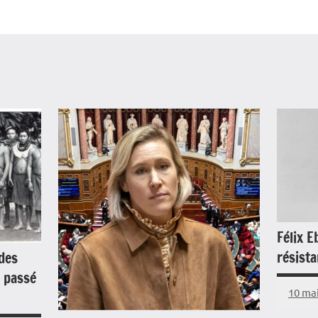
Félix E
résista
des
n passé
10 ma