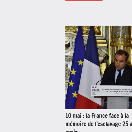
Antilles-
Guyane
Blog
Caraïbe
Culture
France
Guyane
Histoire
Outremer
10 mai : la France face à la
Politique
mémoire de l’esclavage 25 
Société