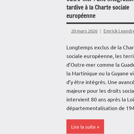
Réunion
tardive à la Charte sociale
européenne
Martinique
Outremer
20 mars 2026
Emrick Leandr
Politique
Longtemps exclus de la Cha
Société
sociale européenne, les terri
d’Outre-mer comme la Guad
la Martinique ou la Guyane v
d’y être intégrés. Une avanc
majeure pour les droits socia
intervient 80 ans après la Lo
départementalisation de 19
Lire la suite