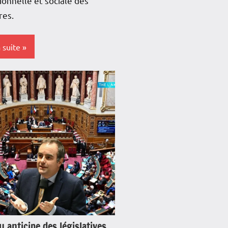
tionnelle et sociale des
res.
a suite
s-
e
e
loupe
e
re
 anticipe des législatives