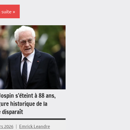
a suite
s-
e
e
loupe
e
Jospin s’éteint à 88 ans,
mer
ure historique de la
que
 disparaît
é
rs 2026
Emrick Leandre