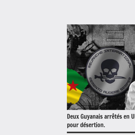
Antilles-
Guyane
Blog
Ecologie
Environnement
France
Guadeloupe
Guyane
Martinique
Deux Guyanais arrêtés en U
Océan
pour désertion.
Indien