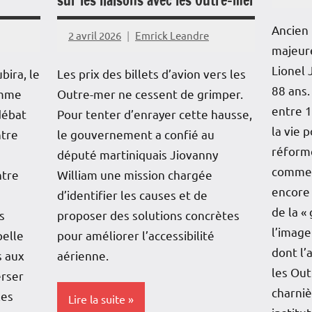
sur les liaisons avec les Outre-mer
Ancien 
2 avril 2026
Emrick Leandre
majeure
Lionel 
bira, le
Les prix des billets d’avion vers les
88 ans.
omme
Outre-mer ne cessent de grimper.
entre 1
débat
Pour tenter d’enrayer cette hausse,
la vie 
ntre
le gouvernement a confié au
réform
député martiniquais Jiovanny
comme 
ntre
William une mission chargée
encore 
d’identifier les causes et de
de la « 
s
proposer des solutions concrètes
l’imag
pelle
pour améliorer l’accessibilité
dont l’
s aux
aérienne.
les Out
erser
charniè
les
Lire la suite