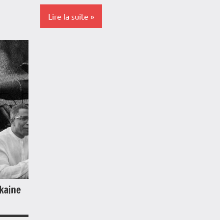
Lire la suite
Antille
Guyan
Antilles-
Blog
Guyane
Franc
Blog
Guade
France
Guyan
Guadeloupe
La
Guyane
Réuni
La
Marti
Réunion
Outre
kaine
Martinique
Politi
Outremer