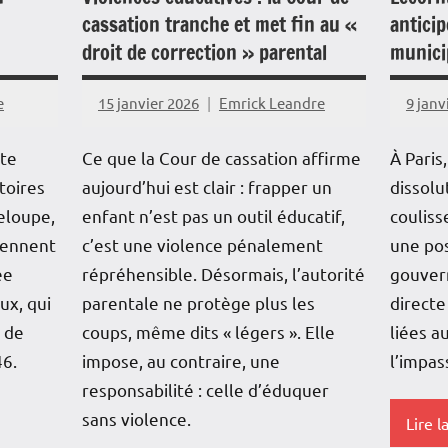
Réuni
cassation tranche et met fin au «
antici
Société
Marti
droit de correction » parental
munici
Océan
e
15 janvier 2026
Emrick Leandre
9 janv
Indien
Outre
rte
Ce que la Cour de cassation affirme
À Paris
toires
aujourd’hui est clair : frapper un
dissolu
Politi
eloupe,
enfant n’est pas un outil éducatif,
couliss
Sociét
iennent
c’est une violence pénalement
une pos
ée
répréhensible. Désormais, l’autorité
gouver
ux, qui
parentale ne protège plus les
direct
i de
coups, même dits « légers ». Elle
liées a
46.
impose, au contraire, une
l’impas
responsabilité : celle d’éduquer
sans violence.
Lire l