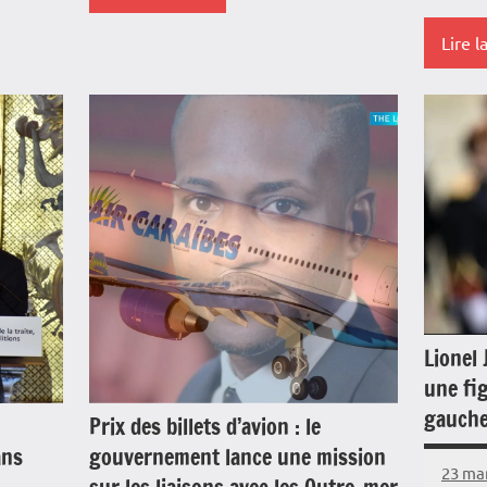
Lire l
Antilles-
Guyane
Antille
Blog
Guyan
France
Blog
Guadeloupe
Franc
Guyane
Guade
La
Guyan
Réunion
Lionel 
Outre
Outremer
une fig
Politi
gauche
Politique
Prix des billets d’avion : le
Sociét
ans
gouvernement lance une mission
Société
23 ma