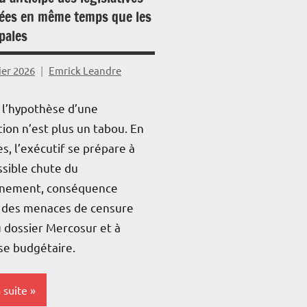
on
pées en même temps que les
nique
pales
ier 2026
Emrick Leandre
mer
, l’hypothèse d’une
tion n’est plus un tabou. En
que
es, l’exécutif se prépare à
é
sible chute du
nement, conséquence
e des menaces de censure
u dossier Mercosur et à
se budgétaire.
a suite