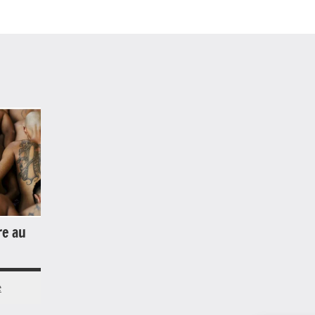
re au
e