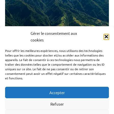
La Montagne Pelée et les Pitons du Nord sont
Gérer le consentement aux
inscrits au patrimoine mondial de l’UNESCO.
cookies
Pour offrir les meilleures expériences, nous utilisons des technologies
17 septembre 2023
Emrick Leandre
telles que les cookies pour stocker et/ou accéder aux informations des
appareils. Le fait de consentir à ces technologies nous permettra de
traiter des données telles que le comportement de navigation ou les ID
Après celui de réserve de […]
uniques sur ce site. Le fait de ne pas consentir ou de retirer son
consentement peut avoir un effet négatif sur certaines caractéristiques
et fonctions.
Lire la suite
Accepter
Pagination
Articles
1
Environnement
2
»
des
suivants
Refuser
Martinique
publications