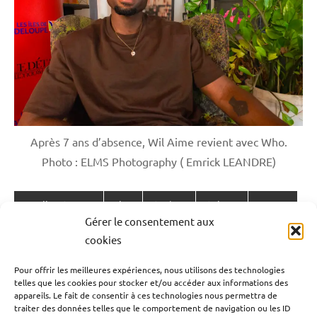
Après 7 ans d’absence, Wil Aime revient avec Who.
Photo : ELMS Photography ( Emrick LEANDRE)
Antilles-Guyane
Blog
Cinéma
Culture
France
Étiqueté
Gérer le consentement aux
avec
Guadeloupe
Interviews
Outremer
cookies
antilles-
Navigation
françaises
,
Publication précédente
Pour offrir les meilleures expériences, nous utilisons des technologies
antilles-
telles que les cookies pour stocker et/ou accéder aux informations des
Chlordécone : le Parlement reconnaît enfin la
de
appareils. Le fait de consentir à ces technologies nous permettra de
guyane
,
responsabilité de l’État
traiter des données telles que le comportement de navigation ou les ID
l’article
Guadeloupe
,