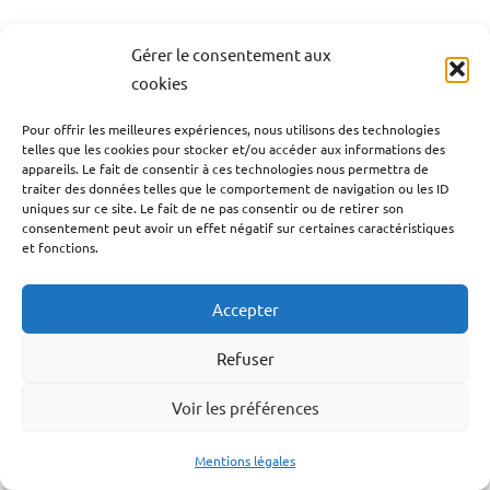
Gérer le consentement aux
cookies
À partir des années 2010, un artiste va jouer un rôle
majeur dans l’implantation durable du bouyon en
Pour offrir les meilleures expériences, nous utilisons des technologies
telles que les cookies pour stocker et/ou accéder aux informations des
Guadeloupe : Suppa. Originaire de la Dominique mais
appareils. Le fait de consentir à ces technologies nous permettra de
installé dans l’archipel, ce MC charismatique contribue
traiter des données telles que le comportement de navigation ou les ID
uniques sur ce site. Le fait de ne pas consentir ou de retirer son
largement à populariser une musique qui était encore
consentement peut avoir un effet négatif sur certaines caractéristiques
parfois perçue comme celle des immigrés dominiquais.
et fonctions.
Au cours de sa carrière, il parvient à rapprocher deux
Accepter
univers qui cohabitaient sans réellement se mélanger : le
Refuser
bouyon et le dancehall guadeloupéen. En multipliant les
collaborations avec des artistes locaux, il agit comme un
Voir les préférences
véritable pont culturel entre la Dominique et la
Guadeloupe, favorisant les échanges entre les scènes
Mentions légales
musicales des deux territoires.