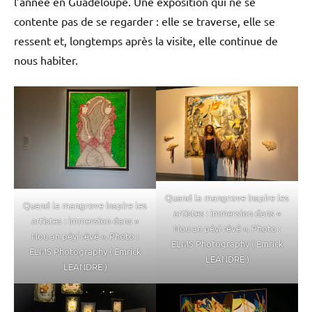
l’année en Guadeloupe. Une exposition qui ne se
contente pas de se regarder : elle se traverse, elle se
ressent et, longtemps après la visite, elle continue de
nous habiter.
Quand la mangrove inspire les
Quand la mangrove inspire les
artistes : immersion dans «
artistes : immersion dans «
Nou an péyi révé ». Photo :
Nou an péyi révé ». Photo :
ELMS Photography ( Emrick
ELMS Photography ( Emrick
LEANDRE )
LEANDRE )