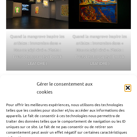
Quand la mangrove inspire les
Quand la mangrove inspire les
artistes : immersion dans «
artistes : immersion dans «
Nou an péyi révé ». Photo :
Nou an péyi révé ». Photo :
ELMS Photography ( Emrick
ELMS Photography ( Emrick
LEANDRE )
LEANDRE )
Gérer le consentement aux
Antilles-Guyane
Blog
Culture
Guadeloupe
Étiqueté
cookies
avec
Guyane
Martinique
Monde
Outremer
Société
antilles-
Pour offrir les meilleures expériences, nous utilisons des technologies
telles que les cookies pour stocker et/ou accéder aux informations des
Navigation
françaises
,
Publication précédente
appareils. Le fait de consentir à ces technologies nous permettra de
antilles-
341 ans après sa promulgation, le Code noir
de
traiter des données telles que le comportement de navigation ou les ID
guyane
,
uniques sur ce site. Le fait de ne pas consentir ou de retirer son
officiellement abrogé par l’Assemblée nationale
l’article
consentement peut avoir un effet négatif sur certaines caractéristiques
Exposition