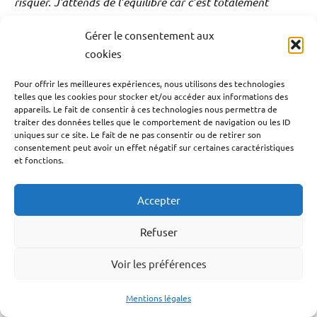
risquer. J’attends de l’équilibre car c’est totalement
disproportionné.
Gérer le consentement aux
cookies
Quels sont vos espoirs pour Jade, malgré les
séquelles ?
Pour offrir les meilleures expériences, nous utilisons des technologies
telles que les cookies pour stocker et/ou accéder aux informations des
Jean-Marc Ponchet : Mes espoirs pour Jade est qu’elle
appareils. Le fait de consentir à ces technologies nous permettra de
traiter des données telles que le comportement de navigation ou les ID
puisse entendre de nouveau et qu’elle continue de
uniques sur ce site. Le fait de ne pas consentir ou de retirer son
consentement peut avoir un effet négatif sur certaines caractéristiques
progresser sur la partie mobilité. Qu’elle puisse retrouver
et fonctions.
le maximum de vie normale. Dans quelle condition ? Je
n’en sais rien. Mais le meilleur possible pour qu’elle puisse
Accepter
goûter un peu plus à la vie et qu’elle gagne encore plus en
Refuser
autonomie. Elle a 23 ans et elle a une auxiliaire de vie
H24. Elle prend sa douche seule mais il y a pleins de
Voir les préférences
choses qu’elle ne peut plus faire seule. J’espère donc
qu’elle sera plus autonome pour pouvoir créer une vie
Mentions légales
qu’elle désire. Elle est positive. Elle est contente d’avoir