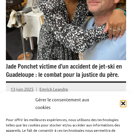
Jade Ponchet victime d’un accident de jet-ski en
Guadeloupe : le combat pour la justice du père.
13 juin 2025
Emrick Leandre
Gérer le consentement aux
Le 5 août 2022, Jade Ponchet, 21 ans au moment des
cookies
faits, est violemment percutée par un jet-ski alors qu’elle
Pour offrir les meilleures expériences, nous utilisons des technologies
était à l’arrêt lors d’une sortie encadrée à Port-Louis, en
telles que les cookies pour stocker et/ou accéder aux informations des
Guadeloupe. Depuis, elle vit avec un handicap lourd. Son
appareils. Le fait de consentir à ces technologies nous permettra de