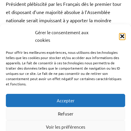
Président plébiscité par les Français dès le premier tour
et disposant d’une majorité absolue à l’Assemblée
nationale serait impuissant à y apporter la moindre
modification.
Gérer le consentement aux
cookies
Antilles-Guyane
Blog
France
Monde
Étiqueté
Pour offrir les meilleures expériences, nous utilisons des technologies
avec
telles que les cookies pour stocker et/ou accéder aux informations des
Navigation
Publication précédente
avortement
appareils. Le fait de consentir à ces technologies nous permettra de
Les Outremers des territoires de violence avec
de
traiter des données telles que le comportement de navigation ou les ID
aux
uniques sur ce site. Le fait de ne pas consentir ou de retirer son
des homicides toujours plus nombreux.
Antilles
,
l’article
consentement peut avoir un effet négatif sur certaines caractéristiques
avortement
et fonctions.
Article suivant
dans
Salon de l’agriculture 2024 : des victoires pour
le
Accepter
Monde
,
les productions des Outremers.
avortement
Refuser
en
France
,
Voir les préférences
Facebook
YouTube
TikTok
Instagram
LinkedIn
Twitter