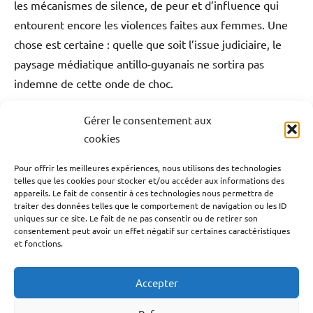
les mécanismes de silence, de peur et d’influence qui
entourent encore les violences faites aux femmes. Une
chose est certaine : quelle que soit l’issue judiciaire, le
paysage médiatique antillo-guyanais ne sortira pas
indemne de cette onde de choc.
Gérer le consentement aux
Antilles-Guyane
Blog
Guadeloupe
Guyane
Étiqueté
cookies
avec
Justice
Martinique
Outremer
Société
affaire
Pour offrir les meilleures expériences, nous utilisons des technologies
telles que les cookies pour stocker et/ou accéder aux informations des
Navigation
Jordan
Publication précédente
appareils. Le fait de consentir à ces technologies nous permettra de
Rizzi
,
Cinq ans après le drame, quatre hommes
de
traiter des données telles que le comportement de navigation ou les ID
antilles-
uniques sur ce site. Le fait de ne pas consentir ou de retirer son
condamnés pour l’assassinat de Jovenel Moïse
l’article
consentement peut avoir un effet négatif sur certaines caractéristiques
françaises
,
et fonctions.
antilles-
Article suivant
guyane
,
Classement des pays qui ont le plus pratiqué
Accepter
Balance
l’esclavage aux Amériques.
ton