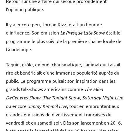
Retour sur une affaire qui secoue profondément
l’opinion publique.
Il y a encore peu, Jordan Rizzi était un homme
d’influence. Son émission
Le Presque Late Show
était le
programme le plus suivi de la première chaîne locale de
Guadeloupe.
Taquin, drôle, enjoué, charismatique, l’animateur faisait
rire et bénéficiait d’une immense popularité auprès du
public. Le programme puisait son inspiration dans les
grands talk-shows américains comme
The Ellen
DeGeneres Show
,
The Tonight Show
,
Saturday Night Live
ou encore
Jimmy Kimmel Live
, tout en empruntant aux
grandes émissions de divertissement françaises du
vendredi et du samedi soir. Dès son lancement en 2016,
juste après le journal télévisé de 20 heures, l’émission