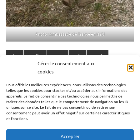
Photo : Ambassade de France en Haïti
Blog
Caraïbe
France
Haïti
Monde
Étiqueté
Gérer le consentement aux
avec
Politique
Société
cookies
Ambassade
Navigation
France
Publication précédente
Pour offrir les meilleures expériences, nous utilisons des technologies
en
telles que les cookies pour stocker et/ou accéder aux informations des
En Guadeloupe, des produits à base de porc
de
appareils. Le fait de consentir à ces technologies nous permettra de
Haïti
,
contaminés par ma bactérie Escherichia Coli
traiter des données telles que le comportement de navigation ou les ID
l’article
Caraïbe
,
uniques sur ce site. Le fait de ne pas consentir ou de retirer son
rappelés par LEADER PRICE
Face
consentement peut avoir un effet négatif sur certaines caractéristiques
et fonctions.
aux
Article suivant
gangs
Un vent de changement sur New-York nommé
la
Accepter