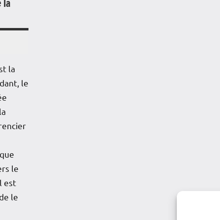
 la
t la
ant, le
ée
la
rencier
 que
rs le
 est
de le