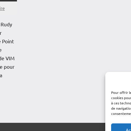
dre
, Rudy
r
 Point
e
de VIM
e pour
a
Pour offrir 
cookies pour
à ces techn
de navigatio
consentement
Ac