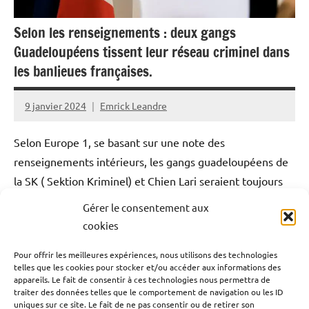
Selon les renseignements : deux gangs
Guadeloupéens tissent leur réseau criminel dans
les banlieues françaises.
9 janvier 2024
Emrick Leandre
Selon Europe 1, se basant sur une note des
renseignements intérieurs, les gangs guadeloupéens de
la SK ( Sektion Kriminel) et Chien Lari seraient toujours
actifs en France Hexagonale. Les criminels
Gérer le consentement aux
Guadeloupéens profiteraient de leur incarcération là-bas
cookies
pour faire alliance avec des narcotrafiquants issus des
Pour offrir les meilleures expériences, nous utilisons des technologies
banlieues françaises. Ils seraient des milliers à
telles que les cookies pour stocker et/ou accéder aux informations des
développer ainsi un réseau de revendeurs, avec des
appareils. Le fait de consentir à ces technologies nous permettra de
traiter des données telles que le comportement de navigation ou les ID
criminels qui officient dans plusieurs grandes villes de
uniques sur ce site. Le fait de ne pas consentir ou de retirer son