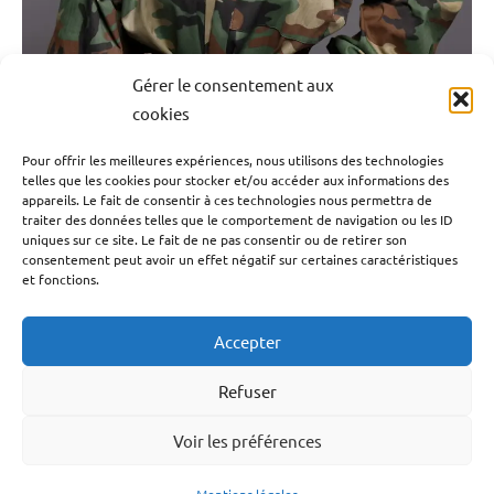
Monde
Outremer
Gérer le consentement aux
Société
cookies
Myrella Torvic, une carrière naissante entre le
Pour offrir les meilleures expériences, nous utilisons des technologies
cinéma et le mannequinat.
telles que les cookies pour stocker et/ou accéder aux informations des
appareils. Le fait de consentir à ces technologies nous permettra de
traiter des données telles que le comportement de navigation ou les ID
22 novembre 2023
Emrick Leandre
uniques sur ce site. Le fait de ne pas consentir ou de retirer son
consentement peut avoir un effet négatif sur certaines caractéristiques
et fonctions.
Myrella Torvic est une jeune […]
Accepter
Lire la suite
Refuser
Antilles-
Voir les préférences
Facebook
YouTube
TikTok
Instagram
LinkedIn
Twitter
Guyane
Blog