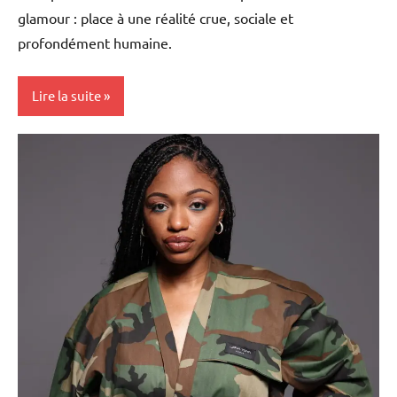
glamour : place à une réalité crue, sociale et
profondément humaine.
Lire la suite
Antilles-
Guyane
Blog
Caraïbe
Cinéma
Culture
France
Martinique