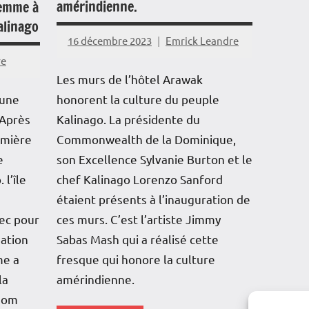
amérindienne.
femme à
alinago
16 décembre 2023
Emrick Leandre
re
Les murs de l’hôtel Arawak
 une
honorent la culture du peuple
 Après
Kalinago. La présidente du
emière
Commonwealth de la Dominique,
e
son Excellence Sylvanie Burton et le
l’île
chef Kalinago Lorenzo Sanford
étaient présents à l’inauguration de
vec pour
ces murs. C’est l’artiste Jimmy
éation
Sabas Mash qui a réalisé cette
me a
fresque qui honore la culture
la
amérindienne.
nom