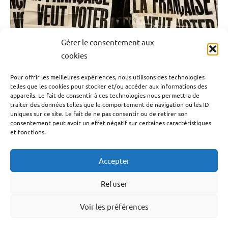
Guyane
Histoire
Gérer le consentement aux
Martinique
cookies
Outremer
Le droit de vote des femmes en France : une
Pour offrir les meilleures expériences, nous utilisons des technologies
Politique
conquête historique
telles que les cookies pour stocker et/ou accéder aux informations des
appareils. Le fait de consentir à ces technologies nous permettra de
Société
traiter des données telles que le comportement de navigation ou les ID
21 avril 2025
Emrick Leandre
uniques sur ce site. Le fait de ne pas consentir ou de retirer son
consentement peut avoir un effet négatif sur certaines caractéristiques
et fonctions.
Ce 21 avril est un […]
Accepter
Lire la suite
Refuser
Antilles-
Voir les préférences
Facebook
YouTube
TikTok
Instagram
LinkedIn
Twitter
Guyane