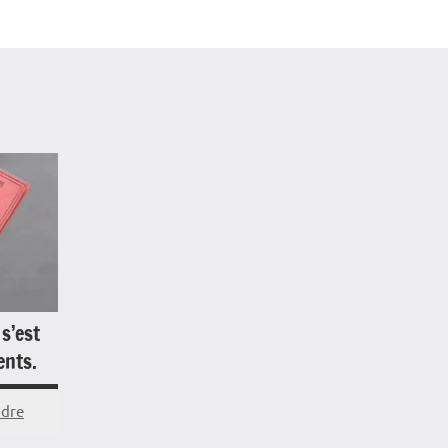
s’est
ents.
ndre