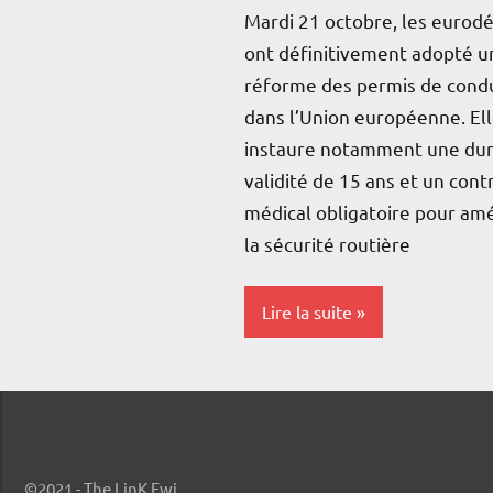
Mardi 21 octobre, les eurod
ont définitivement adopté u
réforme des permis de cond
dans l’Union européenne. El
instaure notamment une du
validité de 15 ans et un cont
médical obligatoire pour amé
la sécurité routière
Lire la suite
Antilles-
Guyane
Blog
©2021 - The LinK Fwi