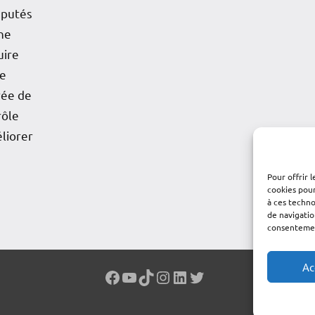
éputés
ne
uire
le
rée de
rôle
liorer
Pour offrir 
cookies pour
à ces techn
de navigatio
consentement
Ac
Facebook
YouTube
TikTok
Instagram
LinkedIn
Twitter